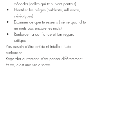
décoder (celles qui te suivent partout)
Identifier les pièges (publicité, influence, 
stéréotypes)
Exprimer ce que tu ressens (même quand tu 
ne mets pas encore les mots)
Renforcer ta confiance et ton regard 
critique
Pas besoin d’être artiste ni intello : juste 
curieux.se. 
Regarder autrement, c’est penser différemment. 
Et ça, c’est une vraie force.
Informations pour les parents:
Cet atelier d'éducation aux images est construit 
pour développer l'esprit critique des jeunes, leur 
apprendre à voir dans l'image ce qui s'y 
trouve, le comprendre, et s'en défendre si 
besoin. Ne plus être dupe de ce que les 
publicités leur vendent ou de ce à quoi les 
modèles veulent les faire ressembler car savoir 
lire les images libère la pensée et le libre 