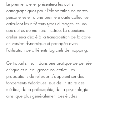
Le premier atelier présentera les outils 
cartographiques pour l'élaboration de cartes 
personelles et  d'une première carte collective 
articulant les différents types d'images les uns 
aux autres de manière illustrée. Le deuxième 
atelier sera dédié à la transposition de la carte 
en version dynamique et partagée avec 
l'utilisation de différents logiciels de mapping.
Ce travail s'inscrit dans une pratique de pensée 
critique et d'intelligence collective. Les 
propositions de reflexion s'appuient sur des 
fondements théoriques issus de l'histoire des 
médias, de la philosophie, de la psychologie 
ainsi que plus généralement des études 
visuelles. Si aucun prérequis théorique n'est 
demandé, une pratique des images ou une 
reflexion sur les images dans son quotidien est 
nécessaire pour suivre et contribuer activement. 
Dates: 
les mardis de 10h à 12h / 14h