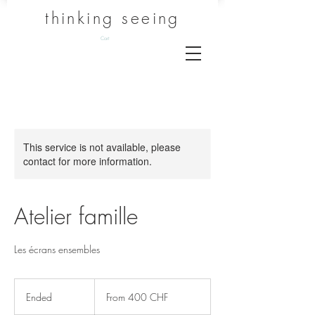
thinking seeing
Cart
This service is not available, please
contact for more information.
Atelier famille
Les écrans ensembles
From
400
Ended
E
From 400 CHF
francs
suisses
n