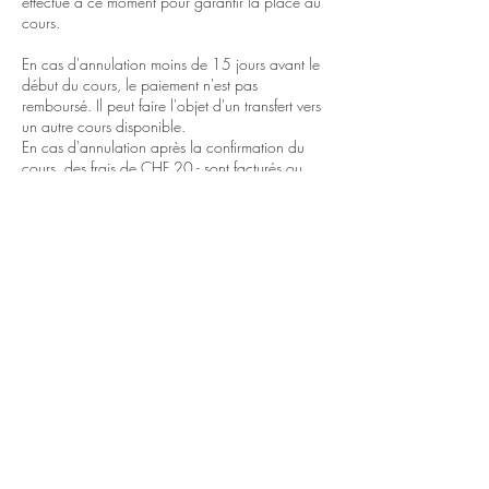
effectué à ce moment pour garantir la place au
cours.
En cas d'annulation moins de 15 jours avant le
début du cours, le paiement n'est pas
remboursé. Il peut faire l'objet d'un transfert vers
un autre cours disponible.
En cas d'annulation après la confirmation du
cours, des frais de CHF 20.- sont facturés ou
conservés si le paiement a déjà été fait.
Contact Details
Rue Saint-Joseph
Rue Saint-Joseph 16, Carouge, Switzerland
+41223359495
contact@thinkingseeing.com