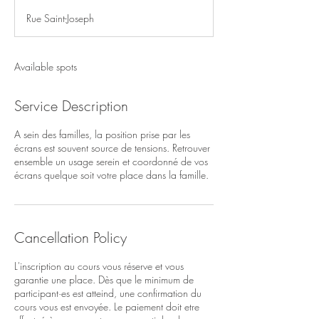
d
Rue Saint-Joseph
e
d
Available spots
Service Description
A sein des familles, la position prise par les
écrans est souvent source de tensions. Retrouver
ensemble un usage serein et coordonné de vos
écrans quelque soit votre place dans la famille.
Cancellation Policy
L'inscription au cours vous réserve et vous
garantie une place. Dès que le minimum de
participant·es est atteind, une confirmation du
cours vous est envoyée. Le paiement doit etre